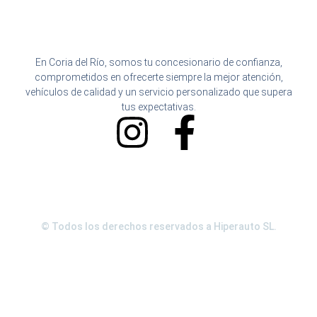
En Coria del Río, somos tu concesionario de confianza,
comprometidos en ofrecerte siempre la mejor atención,
vehículos de calidad y un servicio personalizado que supera
tus expectativas.
I
F
n
a
s
c
t
e
© Todos los derechos reservados a Hiperauto SL.
a
b
g
o