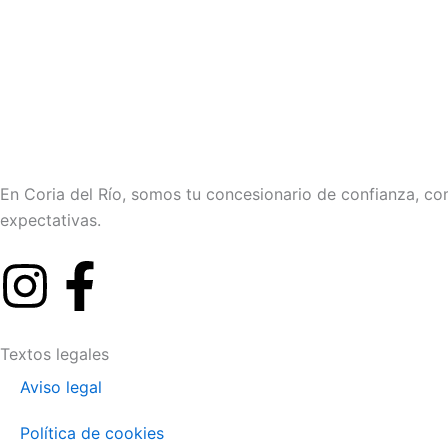
En Coria del Río, somos tu concesionario de confianza, co
expectativas.
I
F
n
a
Textos legales
s
c
Aviso legal
t
e
Política de cookies